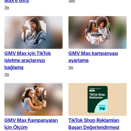
Max'e Giriş
Duration
10m
Duration
7m
GMV Max için TikTok
GMV Max kampanyası
işletme araçlarınızı
ayarlama
bağlama
Duration
7m
Duration
7m
GMV Max Kampanyaları
TikTok Shop Reklamları
İçin Ölçüm
Başarı Değerlendirmesi