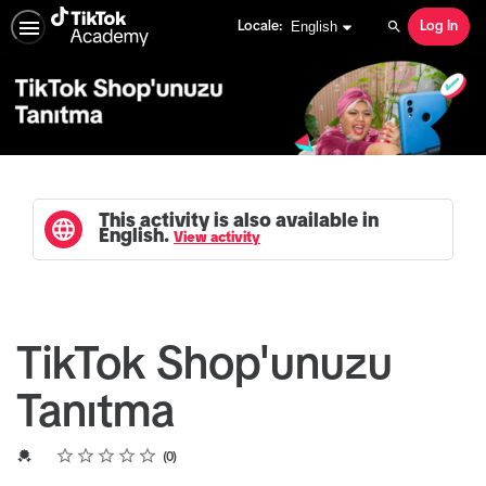
English selected
English
Locale:
Log In
Search
This activity is also available in
English.
View activity
TikTok Shop'unuzu
Tanıtma
Rating
1 star
2 stars
3 stars
4 stars
5 stars
Average rating: 0
No reviews
Credential For Completion
0