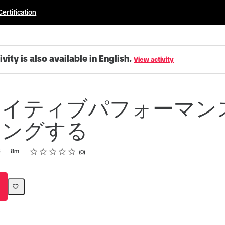
Certification
ivity is also available in English.
View activity
エイティブパフォーマン
リングする
Rating
1 star
2 stars
3 stars
4 stars
5 stars
5
8m
0