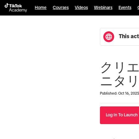
Home
Courses
Videos
Webinars
Events
This act
クリ
ニタ
Duration
Average rating: 0
No reviews
Published: Oct 16, 202
Log In To Launch