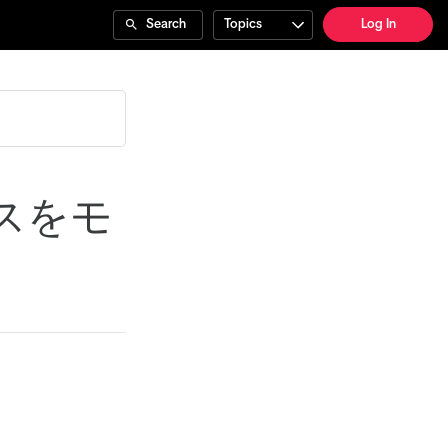
Search
Topics
Log In
スをモ