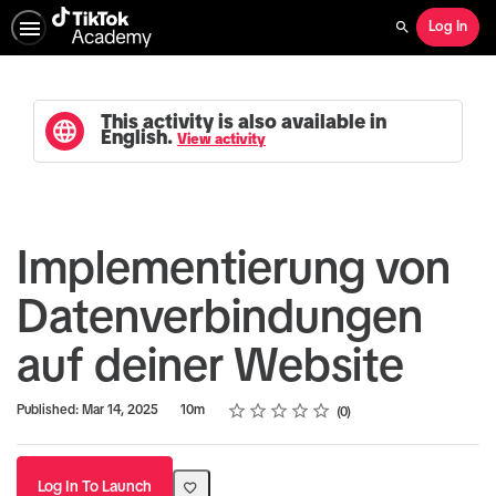
Log In
Search
This activity is also available in
English.
View activity
Implementierung von
Datenverbindungen
auf deiner Website
Rating
1 star
2 stars
3 stars
4 stars
5 stars
Duration
Average rating: 0
No reviews
Published: Mar 14, 2025
10m
0
Log In To Launch